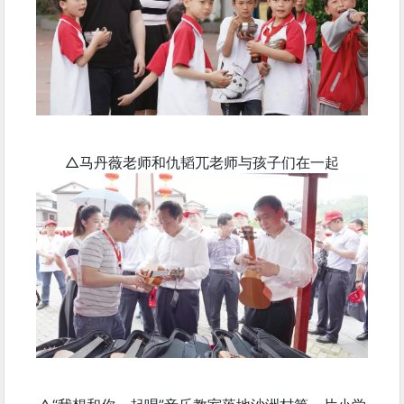
△马丹薇老师和仇韬兀老师与孩子们在一起