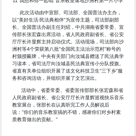
△“我想和你一起唱”音乐教室落地沙洲村第一片小学
此次活动由中宣部、司法部、全国普法办主办，
以“美好生活·民法典相伴”为宣传主题，司法部副部
长、全国普法办副主任刘炤，中共湖南省委常委、宣
传部长张宏森出席活动，省人民政府副省长、省公安
厅厅长许显辉主持启动仪式。活动现场，司法部向沙
洲村等4个荣获第八批“全国民主法治示范村”称号的
村颁授匾牌，中央有关部门向汝城县赠送了民法典学
习读本，省司法厅向汝城县民法典宣传小分队授旗。
省直有关单位组织开展了送文化科技卫生“三下乡”服
务和咨询活动，并组织开展了文艺演出。
活动中，省委常委、省委宣传部部长张宏森和省
人民政府副省长、省公安厅厅长许显辉巡视快乐音乐
教室展台，张部长在认真听完工作人员解说后
说：“你们的音乐教室搞的不错，感谢你们对乡村素
质教育做出的贡献。”