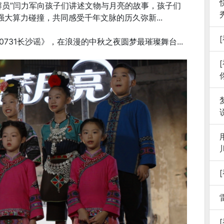
解员”闫力军向孩子们讲述文物与月亮的故事，孩子们
强大算力碰撞，共同感受千年文脉的历久弥新...
731长沙谣》，在浪漫的中秋之夜圆梦最璀璨舞台...