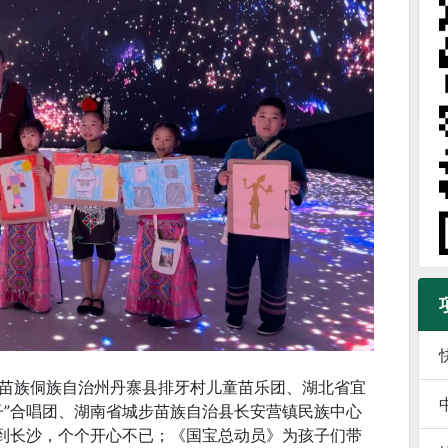
苗族侗族自治州丹寨县排牙村儿童苗乐团、湖北省宜
子”合唱团、湖南省城步苗族自治县长安营镇民族中心
来到长沙，个个开心不已；《国宝总动员》为孩子们带