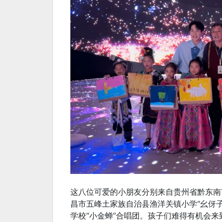
这八位可爱的小朋友分别来自贵州省黔东南
昌市五峰土家族自治县渔洋关镇小学“幺伢
学校“小金蝉”合唱团。孩子们难得有机会