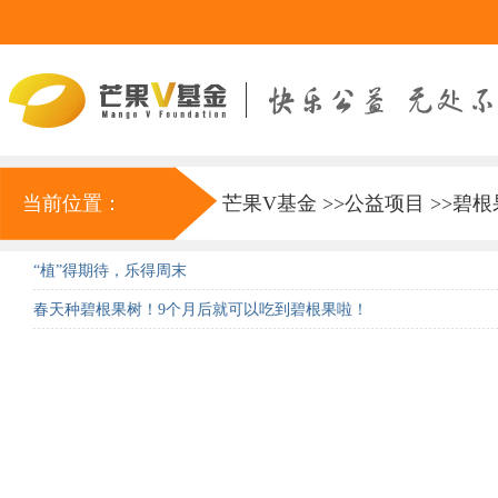
当前位置：
芒果V基金
>>
公益项目
>>
碧根
“植”得期待，乐得周末
春天种碧根果树！9个月后就可以吃到碧根果啦！