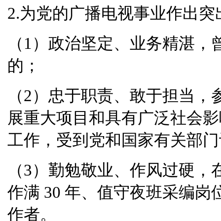
2.
为党的广播电视事业作出突
（
1
）政治坚定、业务精湛，
的；
（
2
）忠于职责、敢于担当，
展重大项目和具有广泛社会影
工作，受到党和国家有关部门
（
3
）勤勉敬业、作风过硬，
作满
30
年、值守夜班采编岗
作
者
。